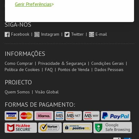
Gerir Preferências
Login & Registo de Clientes
Minha Conta
Produtores
Orientadores de Salas
SIGA-NOS
Facebook
Instagram
Twitter
E-mail
INFORMAÇÕES
Como Comprar
Privacidade & Segurança
Condições Gerais
Política de Cookies
FAQ
Pontos de Venda
Dados Pessoais
PROJECTO
Quem Somos
Visão Global
FORMAS DE PAGAMENTO: