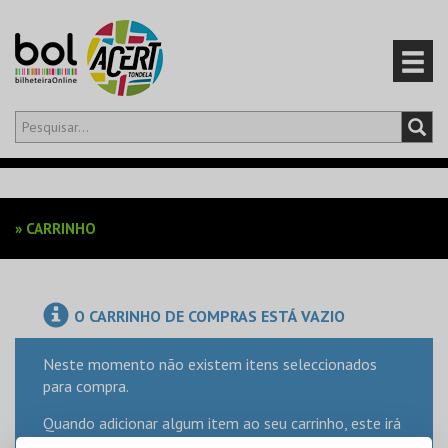
Olá,
iniciar sessão
PT
0
CARRINHO
»
CARRINHO
EVENTOS
CARTÕES
O CARRINHO DE COMPRAS ESTÁ VAZIO
PRODUTOS
Neste momento não existem itens seleccionados
para compra.
Quando adicionar algum item ao seu carrinho, este irá
ser apresentado nesta página.