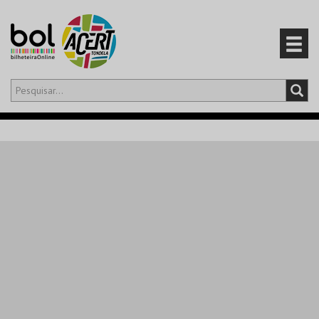
Olá,
iniciar sessão
PT
0
CARRINHO
EVENTOS
CARTÕES
PRODUTOS